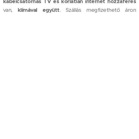
kábelcsatornás TV és korlátlan internet hozzáférés
van,
klímával együtt
. Szállás megfizethető áron
Hajdúszoboszlón !
Az apartmanban csak regisztrált vendégeink
tartózkodhatnak, kérjük, hogy látogatóikat előre
egyeztetve, kizárólag a szállásadó tudtával és
egedélyével fogadják. A szállásadó jogosult – előzetes
bejelentés nélkül – ellenőrizni, hogy a szálláshelyen az
előre bejelentett illetve kifizetett létszámban
tartózkodnak e a vendégek.