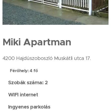
Miki Apartman
4200 Hajdúszoboszló Muskátli utca 17.
👥
Férőhely: 4 fő
Szobák száma: 2
🏡
WIFI internet
📶
Ingyenes parkolás
🚘