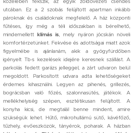
közelében fekszik, az egyik zöldövezeti csendes
utcában. Ez a 2 szobás felújított apartman inkább
pároknak és családoknak megfelelő. A ház központi
fűtéses, így még a téli időszakban is bérelhető,
mindemellett
klímás is
, mely nyáron jócskán növeli
komfortérzetünket. Fekvése és adottságai miatt azok
figyelmébe is ajánlanám, akik a gyógyfürdőben
igényelt Tb-s kezelések idejére keresnek szállást. A
parkolás fedett garázs jelleggel, a zárt udvaron belül
megoldott. Parkosított udvara adta lehetőségeket
érdemes kihasználni. Legyen az pihenés, grillezés,
bográcsban való főzés, szalonnasütés, játékok. A
mellékhelyiség szépen, esztétikusan felújított. A
konyha kicsi, de megtalál benne mindent, amire
szükségük lehet. Hűtő, mikrohullámú sütő, kávéfőző,
tűzhely, evőeszközök, tányérok, poharak. A házban