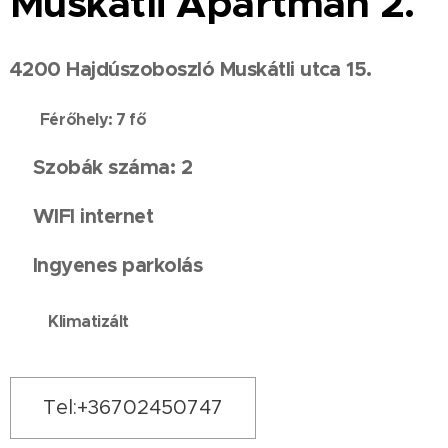
Muskátli Apartman 2.
4200 Hajdúszoboszló Muskátli utca 15.
👥
Férőhely: 7 fő
Szobák száma: 2
🏡
WIFI internet
📶
Ingyenes parkolás
🚘
❄
Klimatizált
Tel:+36702450747