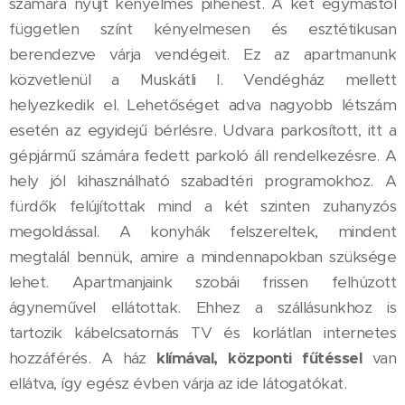
számára nyújt kényelmes pihenést. A két egymástól
független színt kényelmesen és esztétikusan
berendezve várja vendégeit. Ez az apartmanunk
közvetlenül a Muskátli I. Vendégház mellett
helyezkedik el. Lehetőséget adva nagyobb létszám
esetén az egyidejű bérlésre. Udvara parkosított, itt a
gépjármű számára fedett parkoló áll rendelkezésre. A
hely jól kihasználható szabadtéri programokhoz. A
fürdők felújítottak mind a két szinten zuhanyzós
megoldással. A konyhák felszereltek, mindent
megtalál bennük, amire a mindennapokban szüksége
lehet. Apartmanjaink szobái frissen felhúzott
ágyneművel ellátottak. Ehhez a szállásunkhoz is
tartozik kábelcsatornás TV és korlátlan internetes
hozzáférés. A ház
klímával, központi fűtéssel
van
ellátva, így egész évben várja az ide látogatókat.