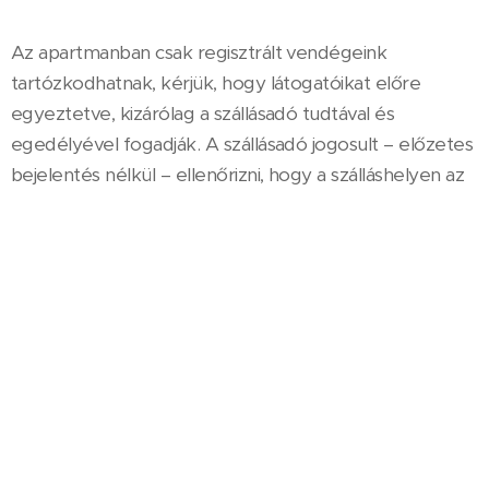
Az apartmanban csak regisztrált vendégeink
tartózkodhatnak, kérjük, hogy látogatóikat előre
egyeztetve, kizárólag a szállásadó tudtával és
egedélyével fogadják. A szállásadó jogosult – előzetes
bejelentés nélkül – ellenőrizni, hogy a szálláshelyen az
előre bejelentett illetve kifizetett létszámban
tartózkodnak e a vendégek.
Galéria